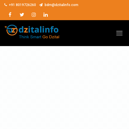
+91 8019726260
bdm@dzitalinfo.com
Facebook
Twitter
Instagram
LinkedIn